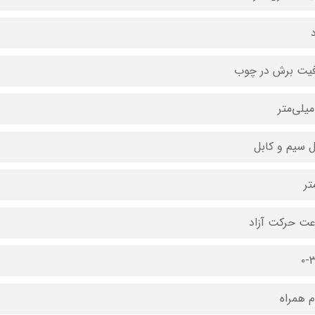
د
یت برش در چوب
 سیم و کابل
ت حرکت آزاد
۰-۳
ام همراه