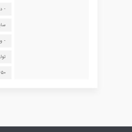
- د
سای
- وزن بسته‌بندی
توا
۶۵۰ وا