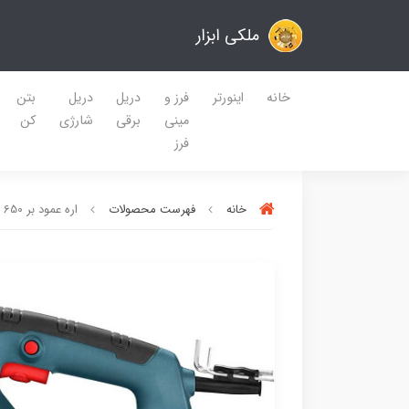
ملکی ابزار
خانه
اینورتر
فرز و
دریل
دریل
بتن
مینی
برقی
شارژی
کن
فرز
خانه
فهرست محصولات
اره عمود بر 650 وات رونیکس مدل 4120 (پس کرایه)