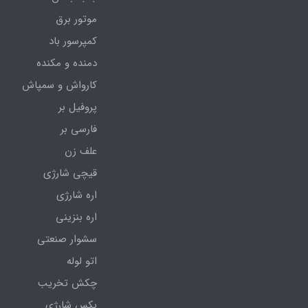
موتور برق
کمپرسور باد
دمنده و مکنده
کارواش و سمپاش
پروفیل بر
فارسی بر
علف زن
قیچی شارژی
اره شارژی
اره بنزینی
سشوار صنعتی
اتو لوله
چکش تخریب
بکس شارژی