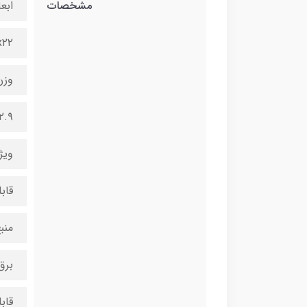
مشخصات
ابعا
۰x۷x۲۲
وزن
۲.۹ کیلوگر
ویژ
قاب
منب
برق
قاب