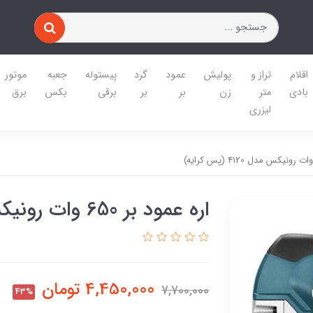
اقلام
تراز و
پولیش
عمود
گرد
پیستوله
جعبه
موتور
بادی
متر
زن
بر
بر
برقی
بکس
برق
لیزری
اره عمود بر 650 وات رونیکس مدل 4120 (پس کرایه)
4,450,000
تومان
7,700,000
43%