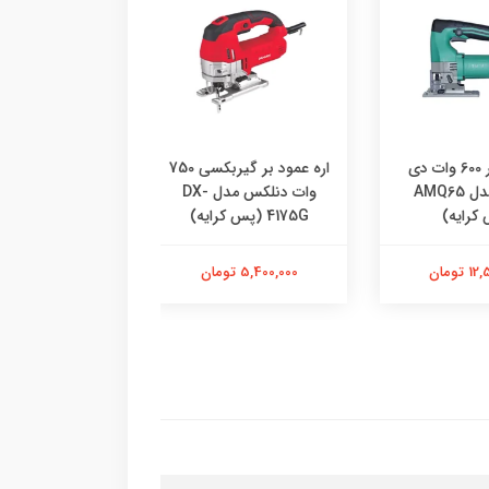
اره عمودبر 600 وات دی
اره عمود بر گیربکسی 750
اره عمودبر 0
ی ای مدل AMQ65
وات دنلکس مدل DX-
مکس مدل RM-750W
ه)
4175G (پس کرایه)
1,500,000 تومان
5,400,000 تومان