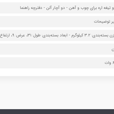
و تیغه اره برای چوب و آهن - دو آچار آلن - دفترچه راهنما
ر توضیحات
: ۳.۲ کیلوگرم - ابعاد بسته‌بندی: طول: ۳۱، عرض: ۹، ارتفاع: ۲۲.۵ سانتی‌متر
ن
ت