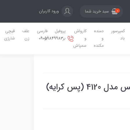
ورود کاربران
سبد خرید شما
0
کمپرسور
دمنده
کارواش
پروفیل
فارسی
علف
قیچی
09059849983
باد
و
و
بر
بر
زن
شارژی
مکنده
سمپاش