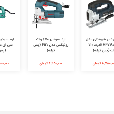
ر هیوندای مدل
اره عمود بر 650 وات
HP7180-JS قدرت ۷۱۰
رونیکس مدل 4120 (پس
س
پس کرایه)
کرایه)
(پس کرای
 تومان
4,450,000 تومان
12,500,000 تومان