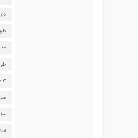
دار
ظرف
۶۰ میلی‌متر
طول
۳ متر
سرع
۱۰۰
اقل