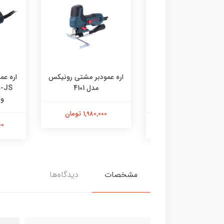
عمودبر کنزاکس مدل
اره عمودبر مشتی رونیکس
اره عمود ب
KJS-1710 ظرفیت ۷۱۰ وات
مدل 4101
وات (
1,980,000 تومان
7,980,00 تومان
10,750,000
مشخصات
دیدگاه‌ها