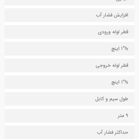
افزایش فشار آب
قطر لوله ورودی
½”۱ اینچ
قطر لوله خروجی
½”۱ اینچ
طول سیم و کابل
۹ متر
حداکثر فشار آب