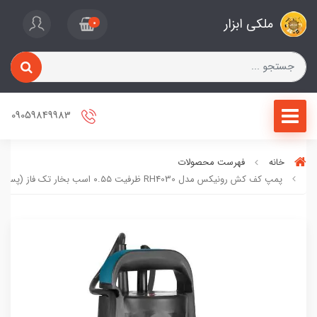
ملکی ابزار
0
09059849983
خانه
فهرست محصولات
پمپ کف کش رونیکس مدل RH4030 ظرفیت ۰.۵۵ اسب بخار تک فاز (پس کرایه)