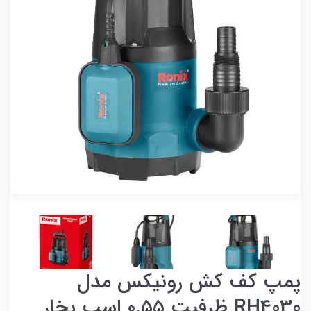
پمپ کف کش رونیکس مدل
RH4030 ظرفیت ۰.۵۵ اسب بخار