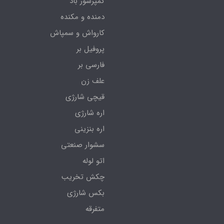
کمپرسور باد
دمنده و مکنده
کارواش و سمپاش
پروفیل بر
فارسی بر
علف زن
قیچی شارژی
اره شارژی
اره بنزینی
سشوار صنعتی
اتو لوله
چکش تخریب
بکس شارژی
متفرقه