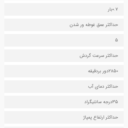
۰.۷بار
حداکثر عمق غوطه ور شدن
۵
حداکثر سرعت گردش
۲۸۵۰دور بردقیقه
حداکثر دمای آب
۳۵درجه سانتیگراد
حداکثر ارتفاع پمپاژ