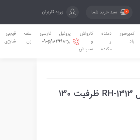
ورود کاربران
سبد خرید شما
0
کمپرسور
دمنده
کارواش
پروفیل
فارسی
علف
قیچی
09059849983
باد
و
و
بر
بر
زن
شارژی
مکنده
سمپاش
پیستوله برقی رونیکس مدل RH-1313 ظرفیت ۱۳۰