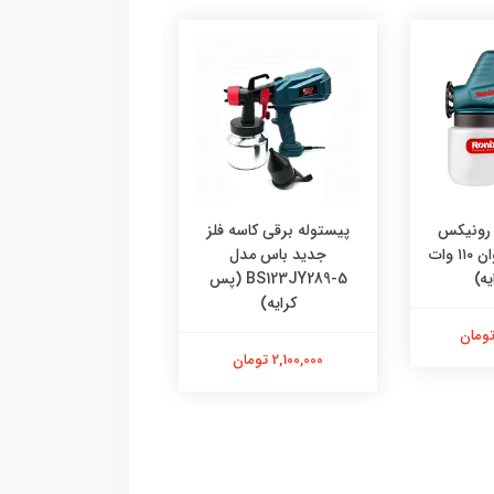
 رونیکس
پیستوله برقی کاسه فلز
پیستوله شارژی بی 
مدل RH-1311 توان ۱۱۰ وات
جدید باس مدل
باس مد
ه)
BS123JY289-5 (پس
کرایه)
کرایه)
3,580,000 تومان
2,100,000 تومان