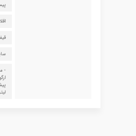
پیس
اقل
قیف
سای
ارگ
لیت