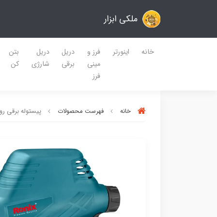
ملکی ابزار
خانه
اینورتر
فرز و
دریل
دریل
بتن
مینی
برقی
شارژی
کن
فرز
خانه
فهرست محصولات
پیستوله برقی رونیکس مدل 13