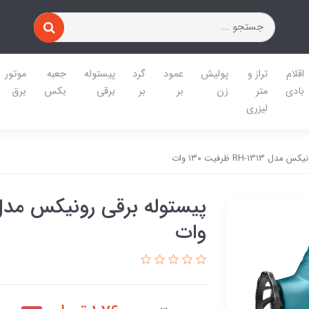
اقلام
تراز و
پولیش
عمود
گرد
پیستوله
جعبه
موتور
بادی
متر
زن
بر
بر
برقی
بکس
برق
لیزری
RH-13 ظرفیت ۱۳۰ وات
وات