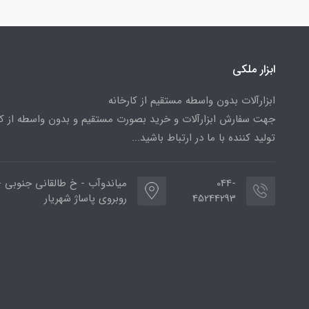
ابزار ملکی
ابزارآلات بدون واسطه مستقیم از کارخانه
جهت سفارش ابزارآلات و خرید بصورت مستقیم و بدون واسطه از کا
تولید کننده با ما در ارتباط باشید...
044-
میاندوآب - خ طالقانی جنوبی -
45244293
روبروی پاساژ شهریار