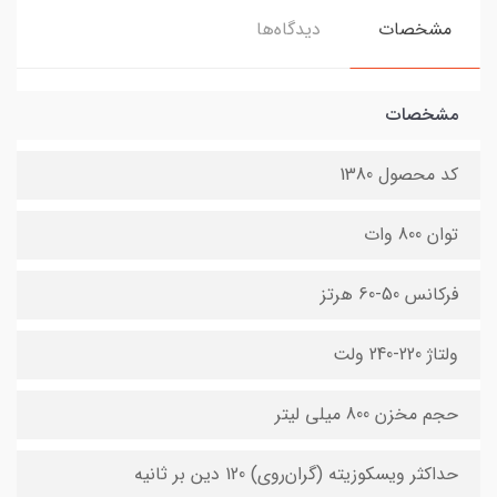
مشخصات
دیدگاه‌ها
مشخصات
کد محصول 1380
توان 800 وات
فرکانس 50-60 هرتز
ولتاژ 220-240 ولت
حجم مخزن 800 میلی لیتر
حداکثر ویسکوزیته (گران‌روی) 120 دین بر ثانیه