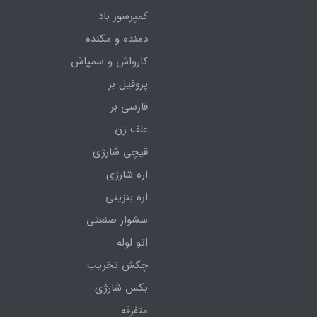
کمپرسور باد
دمنده و مکنده
کارواش و سمپاش
پروفیل بر
فارسی بر
علف زن
قیچی شارژی
اره شارژی
اره بنزینی
سشوار صنعتی
اتو لوله
چکش تخریب
بکس شارژی
متفرقه