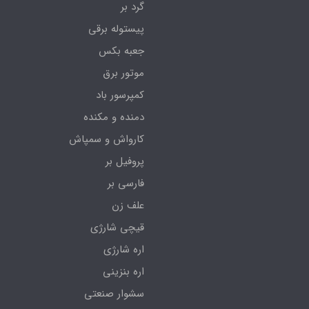
گرد بر
پیستوله برقی
جعبه بکس
موتور برق
کمپرسور باد
دمنده و مکنده
کارواش و سمپاش
پروفیل بر
فارسی بر
علف زن
قیچی شارژی
اره شارژی
اره بنزینی
سشوار صنعتی