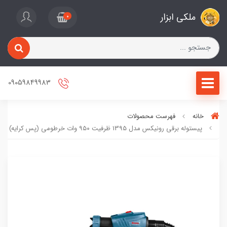
ملکی ابزار
0
09059849983
خانه
فهرست محصولات
پیستوله برقی رونیکس مدل 1395 ظرفیت ۹۵۰ وات خرطومی (پس کرایه)