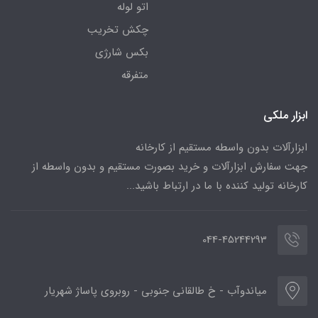
اتو لوله
چکش تخریب
بکس شارژی
متفرقه
ابزار ملکی
ابزارآلات بدون واسطه مستقیم از کارخانه
جهت سفارش ابزارآلات و خرید بصورت مستقیم و بدون واسطه از
کارخانه تولید کننده با ما در ارتباط باشید...
044-45244293
میاندوآب - خ طالقانی جنوبی - روبروی پاساژ شهریار