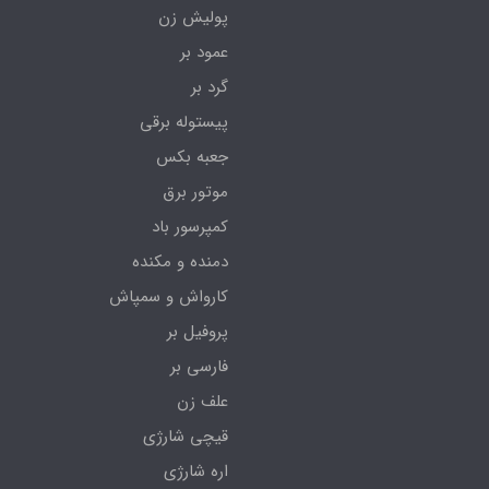
پولیش زن
عمود بر
گرد بر
پیستوله برقی
جعبه بکس
موتور برق
کمپرسور باد
دمنده و مکنده
کارواش و سمپاش
پروفیل بر
فارسی بر
علف زن
قیچی شارژی
اره شارژی