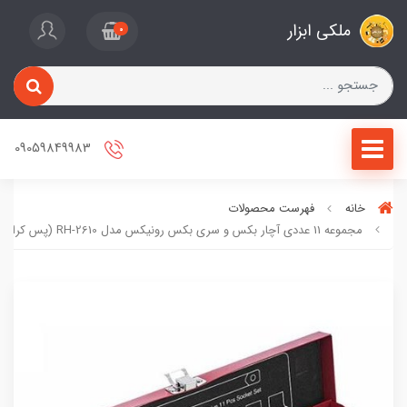
ملکی ابزار
0
09059849983
خانه
فهرست محصولات
مجموعه 11 عددی آچار بکس و سری بکس رونیکس مدل RH-2610 (پس کرایه)