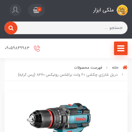
ملکی ابزار
0
09059849983
خانه
فهرست محصولات
دریل شارژی چکشی 20 ولت براشلس رونیکس 8670 (پس کرایه)