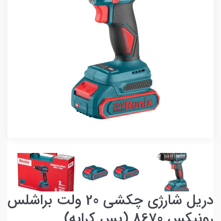
دریل شارژی چکشی 20 ولت براشلس
رونیکس 8670 (پس کرایه)