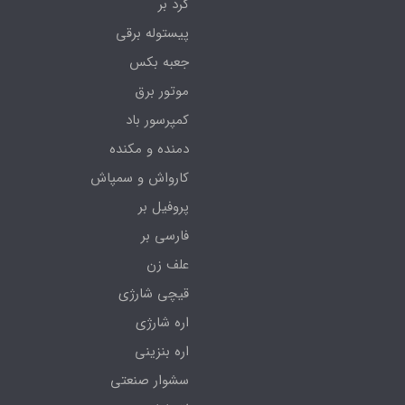
گرد بر
پیستوله برقی
جعبه بکس
موتور برق
کمپرسور باد
دمنده و مکنده
کارواش و سمپاش
پروفیل بر
فارسی بر
علف زن
قیچی شارژی
اره شارژی
اره بنزینی
سشوار صنعتی