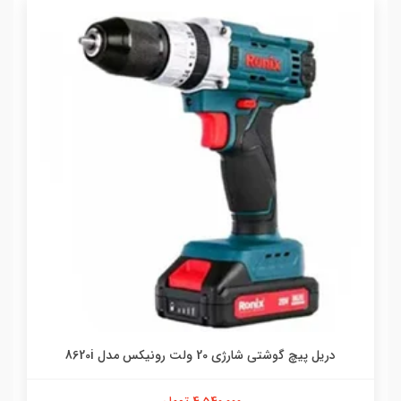
دریل پیچ گوشتی شارژی 20 ولت رونیکس مدل 8620i