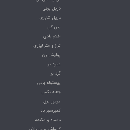
دریل برقی
دریل شارژی
بتن کن
اقلام بادی
تراز و متر لیزری
پولیش زن
عمود بر
گرد بر
پیستوله برقی
جعبه بکس
موتور برق
کمپرسور باد
دمنده و مکنده
کارواش و سمپاش