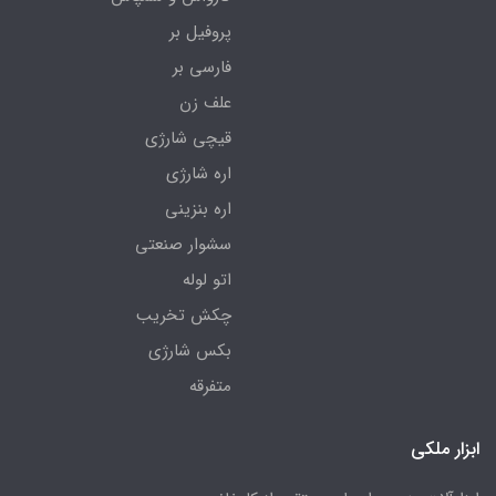
پروفیل بر
فارسی بر
علف زن
قیچی شارژی
اره شارژی
اره بنزینی
سشوار صنعتی
اتو لوله
چکش تخریب
بکس شارژی
متفرقه
ابزار ملکی