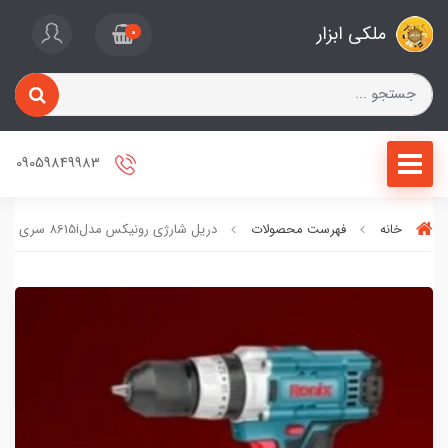
ملکی ابزار
0
09059849983
خانه
فهرست محصولات
دریل شارژی رونیکس مدل8615i سری تاپ لاین