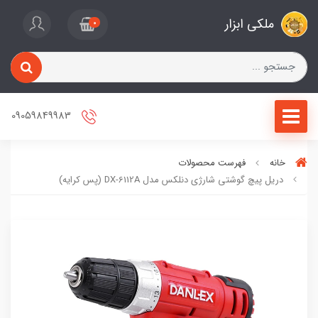
ملکی ابزار
0
09059849983
خانه
فهرست محصولات
دریل پیچ گوشتی شارژی دنلکس مدل DX-6112A (پس کرایه)