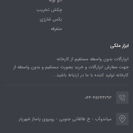
اتو لوله
چکش تخریب
بکس شارژی
متفرقه
ابزار ملکی
ابزارآلات بدون واسطه مستقیم از کارخانه
جهت سفارش ابزارآلات و خرید بصورت مستقیم و بدون واسطه از
کارخانه تولید کننده با ما در ارتباط باشید...
044-45244293
میاندوآب - خ طالقانی جنوبی - روبروی پاساژ شهریار