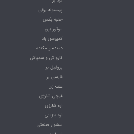
گرد بر
پیستوله برقی
جعبه بکس
موتور برق
کمپرسور باد
دمنده و مکنده
کارواش و سمپاش
پروفیل بر
فارسی بر
علف زن
قیچی شارژی
اره شارژی
اره بنزینی
سشوار صنعتی