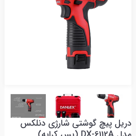
دریل پیچ گوشتی شارژی دنلکس
مدل DX-6112A (پس کرایه)