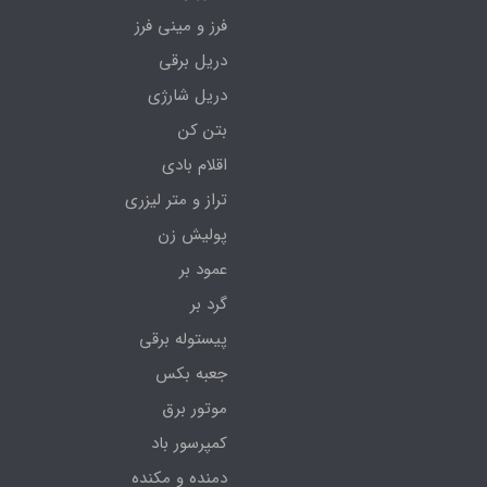
فرز و مینی فرز
دریل برقی
دریل شارژی
بتن کن
اقلام بادی
تراز و متر لیزری
پولیش زن
عمود بر
گرد بر
پیستوله برقی
جعبه بکس
موتور برق
کمپرسور باد
دمنده و مکنده