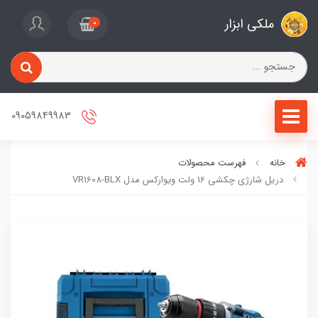
ملکی ابزار
0
09059849983
خانه
فهرست محصولات
دریل شارژی چکشی 16 ولت ویوارکس مدل VR1608-BLX