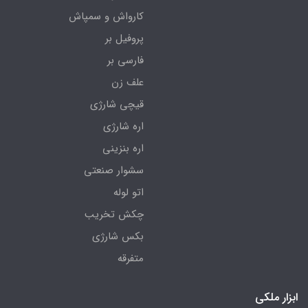
کارواش و سمپاش
پروفیل بر
فارسی بر
علف زن
قیچی شارژی
اره شارژی
اره بنزینی
سشوار صنعتی
اتو لوله
چکش تخریب
بکس شارژی
متفرقه
ابزار ملکی