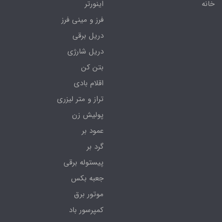
خانه
اینورتر
فرز و مینی فرز
دریل برقی
دریل شارژی
بتن کن
اقلام بادی
تراز و متر لیزری
پولیش زن
عمود بر
گرد بر
پیستوله برقی
جعبه بکس
موتور برق
کمپرسور باد