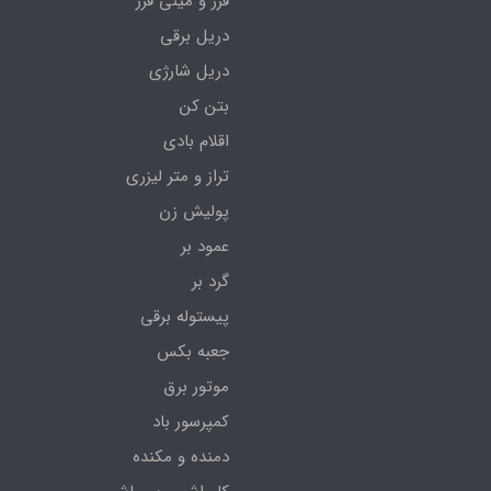
فرز و مینی فرز
دریل برقی
دریل شارژی
بتن کن
اقلام بادی
تراز و متر لیزری
پولیش زن
عمود بر
گرد بر
پیستوله برقی
جعبه بکس
موتور برق
کمپرسور باد
دمنده و مکنده