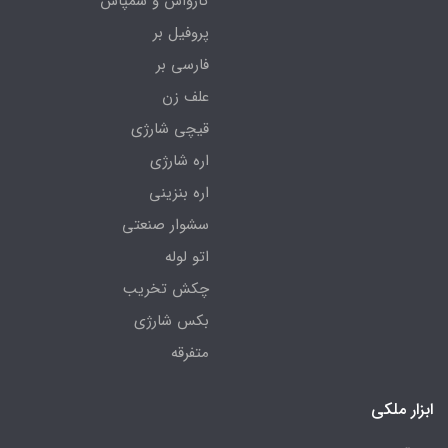
کارواش و سمپاش
پروفیل بر
فارسی بر
علف زن
قیچی شارژی
اره شارژی
اره بنزینی
سشوار صنعتی
اتو لوله
چکش تخریب
بکس شارژی
متفرقه
ابزار ملکی