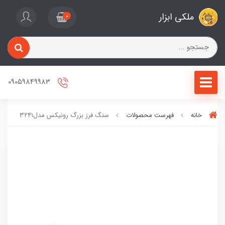
ملکی ابزار
0
09059849983
خانه
فهرست محصولات
سنگ فرز بزرگ رونیکس مدل۳۲۴۱