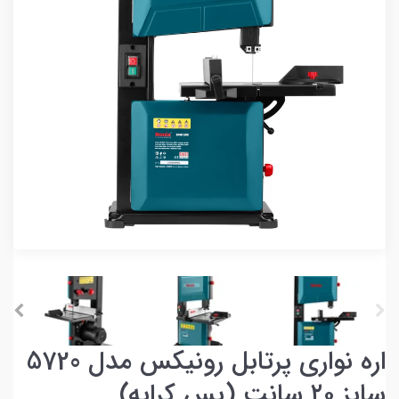
اره نواری پرتابل رونیکس مدل 5720
سایز ۲۰ سانت (پس کرایه)