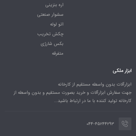
اره بنزینی
سشوار صنعتی
اتو لوله
چکش تخریب
بکس شارژی
متفرقه
ابزار ملکی
ابزارآلات بدون واسطه مستقیم از کارخانه
جهت سفارش ابزارآلات و خرید بصورت مستقیم و بدون واسطه از
کارخانه تولید کننده با ما در ارتباط باشید...
044-45244293