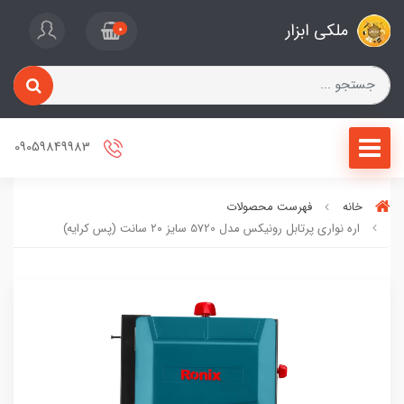
ملکی ابزار
0
09059849983
خانه
فهرست محصولات
اره نواری پرتابل رونیکس مدل 5720 سایز ۲۰ سانت (پس کرایه)