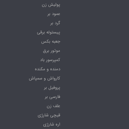
پولیش زن
عمود بر
گرد بر
پیستوله برقی
جعبه بکس
موتور برق
کمپرسور باد
دمنده و مکنده
کارواش و سمپاش
پروفیل بر
فارسی بر
علف زن
قیچی شارژی
اره شارژی