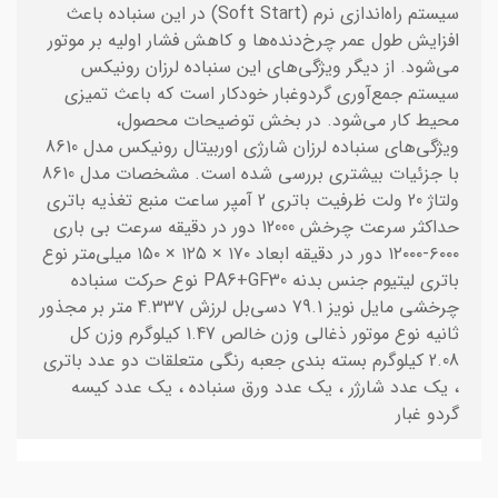
سیستم راه‌اندازی نرم (Soft Start) در این سنباده باعث
افزایش طول عمر چرخ‌دنده‌ها و کاهش فشار اولیه بر موتور
می‌شود. از دیگر ویژگی‌های این سنباده لرزان رونیکس
سیستم جمع‌آوری گردوغبار خودکار است که باعث تمیزی
محیط کار می‌شود. در بخش توضیحات محصول،
ویژگی‌های سنباده لرزان شارژی اوربیتال رونیکس مدل 8610
با جزئیات بیشتری بررسی شده است. مشخصات مدل 8610
ولتاژ 20 ولت ظرفیت باتری 2 آمپر ساعت منبع تغذیه باتری
حداکثر سرعت چرخش 12000 دور در دقیقه سرعت بی باری
۶۰۰۰-۱۲۰۰۰ دور در دقیقه ابعاد ۱۷۰ × ۱۲۵ × ۱۵۰ میلی‌متر نوع
باتری لیتیوم جنس بدنه PA6+GF30 نوع حرکت سنباده
چرخشی مایل نویز 79.1 دسی‌بل لرزش 4.337 متر بر مجذور
ثانیه نوع موتور ذغالی وزن خالص 1.47 کیلوگرم وزن کل
2.08 کیلوگرم بسته بندی جعبه رنگی متعلقات دو عدد باتری
، یک عدد شارژر ، یک عدد ورق سنباده ، یک عدد کیسه
گردو غبار