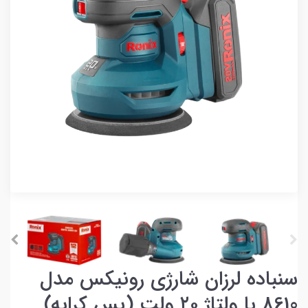
سنباده لرزان شارژی رونیکس مدل
8610 با ولتاژ ۲۰ ولت (پس کرایه)