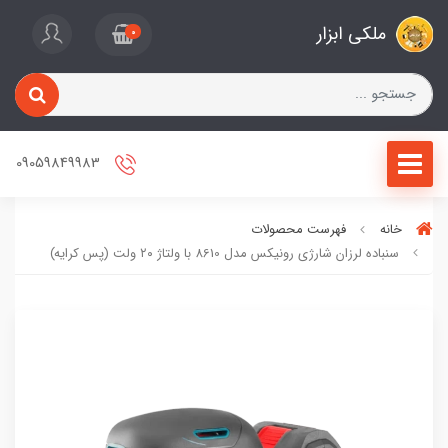
ملکی ابزار
0
09059849983
خانه
فهرست محصولات
سنباده لرزان شارژی رونیکس مدل 8610 با ولتاژ ۲۰ ولت (پس کرایه)