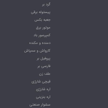
گرد بر
پیستوله برقی
جعبه بکس
موتور برق
کمپرسور باد
دمنده و مکنده
کارواش و سمپاش
پروفیل بر
فارسی بر
علف زن
قیچی شارژی
اره شارژی
اره بنزینی
سشوار صنعتی