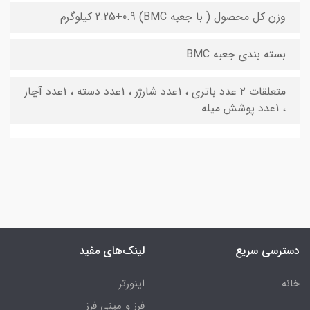
وزن کل محصول ( با جعبه BMC) 2.25+0.9 کیلوگرم
بسته بندی جعبه BMC
متعلقات ۲ عدد باتری ، 1عدد شارژر ، 1عدد دسته ، 1عدد آچار
، 1عدد پوشش میله
دسترسی سریع
لینک‌های مفید
خانه
اینورتر
فرز و مینی فرز