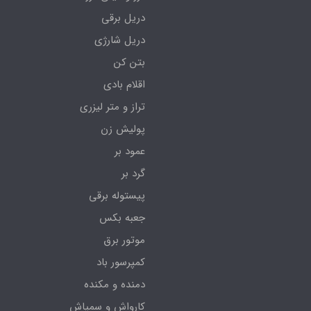
دریل برقی
دریل شارژی
بتن کن
اقلام بادی
تراز و متر لیزری
پولیش زن
عمود بر
گرد بر
پیستوله برقی
جعبه بکس
موتور برق
کمپرسور باد
دمنده و مکنده
کارواش و سمپاش