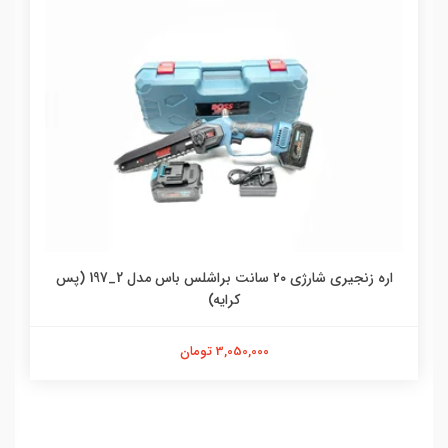
اره زنجیری شارژی ۲۰ سانت براشلس باس مدل 2_197 (پس
کرایه)
3,050,000 تومان