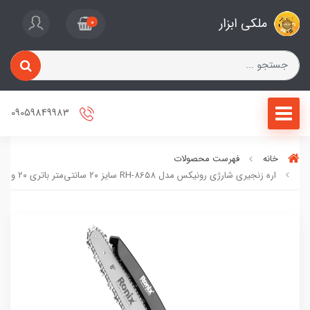
ملکی ابزار
0
09059849983
خانه
فهرست محصولات
اره زنجیری شارژی رونیکس مدل RH-8658 سایز ۲۰ سانتی‌متر باتری ۲۰ ولت (پس کرایه)