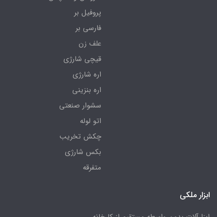
پروفیل بر
فارسی بر
علف زن
قیچی شارژی
اره شارژی
اره بنزینی
سشوار صنعتی
اتو لوله
چکش تخریب
بکس شارژی
متفرقه
ابزار ملکی
ابزارآلات بدون واسطه مستقیم از کارخانه