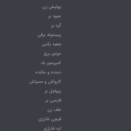
پولیش زن
عمود بر
گرد بر
پیستوله برقی
جعبه بکس
موتور برق
کمپرسور باد
دمنده و مکنده
کارواش و سمپاش
پروفیل بر
فارسی بر
علف زن
قیچی شارژی
اره شارژی