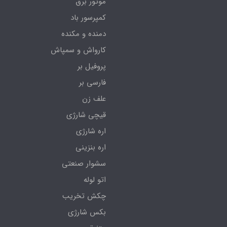
موتور برق
کمپرسور باد
دمنده و مکنده
کارواش و سمپاش
پروفیل بر
فارسی بر
علف زن
قیچی شارژی
اره شارژی
اره بنزینی
سشوار صنعتی
اتو لوله
چکش تخریب
بکس شارژی