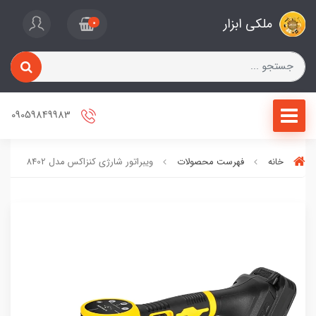
ملکی ابزار
0
09059849983
خانه
فهرست محصولات
ویبراتور شارژی کنزاکس مدل 8402