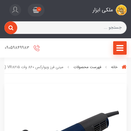
ملکی ابزار
0
09059849983
خانه
فهرست محصولات
مینی فرز ویوارکس 860 وات VR8615 (پس کرایه)