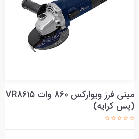
مینی فرز ویوارکس 860 وات VR8615
(پس کرایه)