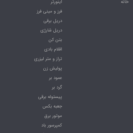
خانه
اینورتر
فرز و مینی فرز
دریل برقی
دریل شارژی
بتن کن
اقلام بادی
تراز و متر لیزری
پولیش زن
عمود بر
گرد بر
پیستوله برقی
جعبه بکس
موتور برق
کمپرسور باد