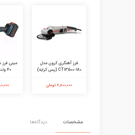
انگشتی کرون مدل
فرز آهنگری کرون مدل
مینی فرز 
 (پس کرایه)
CT13500-180 (پس کرایه)
۴۰ ولت مدل 8901
3,870,00 تومان
6,800,000 تومان
11,980,000
مشخصات
دیدگاه‌ها