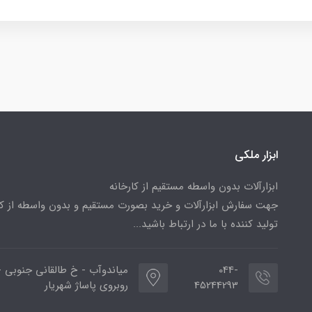
ابزار ملکی
ابزارآلات بدون واسطه مستقیم از کارخانه
جهت سفارش ابزارآلات و خرید بصورت مستقیم و بدون واسطه از کا
تولید کننده با ما در ارتباط باشید...
044-
میاندوآب - خ طالقانی جنوبی -
45244293
روبروی پاساژ شهریار