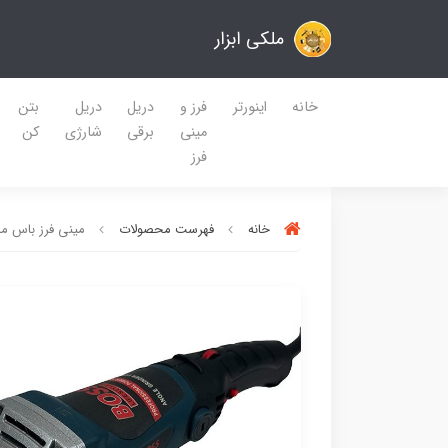
ملکی ابزار
خانه
اینورتر
فرز و
دریل
دریل
بتن
مینی
برقی
شارژی
کن
فرز
خانه
فهرست محصولات
مینی فرز باس مدل د