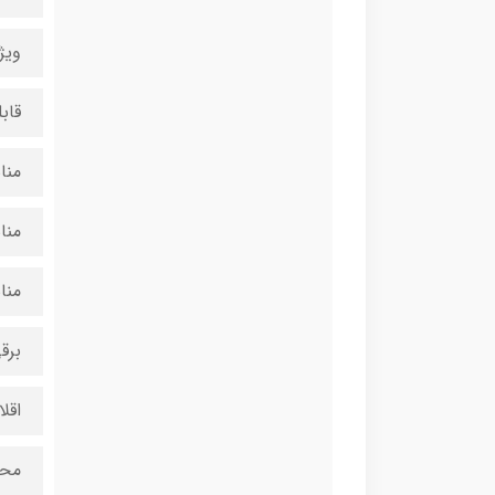
ویژ
قاب
منا
منا
منا
برق
اقل
محا