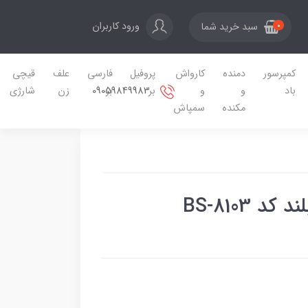
ورود کاربران
سبد خرید شما
0
کمپرسور
دمنده
کارواش
پروفیل
فارسی
علف
قیچی
09059849983
باد
و
و
بر
بر
زن
شارژی
مکنده
سمپاش
 BS-8103