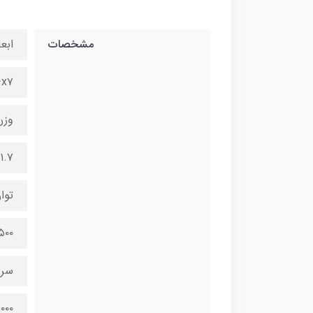
مشخصات
ابعا
۳۳x۶x۷
وزن
۱.۷ کیلوگرم
توا
۱۵۰۰ و
سرع
۱۰۰۰