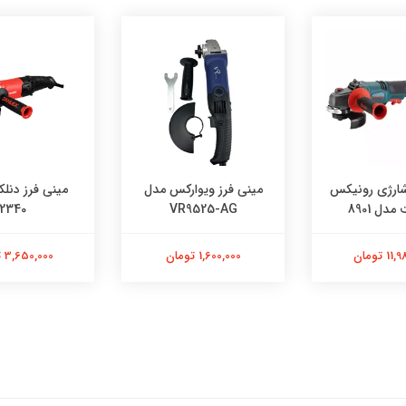
شارژی رونیکس
مینی فرز ویوارکس مدل
مینی فرز دنل
2340
VR9525-AG
 تومان
1,600,000 تومان
3,650,000 تومان