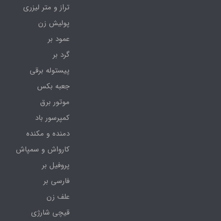
تراز و متر لیزری
پولیش زن
عمود بر
گرد بر
پیستوله برقی
جعبه بکس
موتور برق
کمپرسور باد
دمنده و مکنده
کارواش و سمپاش
پروفیل بر
فارسی بر
علف زن
قیچی شارژی