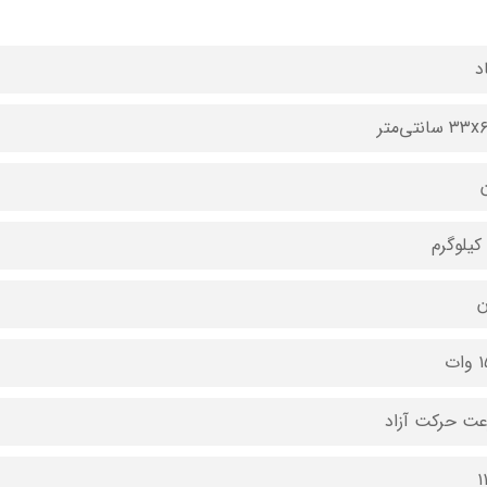
د
 سانتی‌متر
ن
ات
ت حرکت آزاد
۱