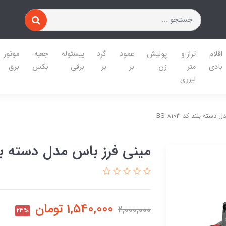
اقلام
تراز و
پولیش
عمود
گرد
پیستوله
جعبه
موتور
بادی
متر
زن
بر
بر
برقی
بکس
برق
لیزری
سته بلند کد BS-8103
مینی فرز باس مدل دسته بلند کد
1,540,000
تومان
2,000,000
23%