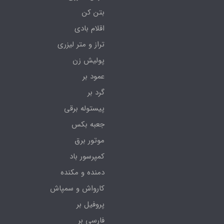
بتن کن
اقلام بادی
تراز و متر لیزری
پولیش زن
عمود بر
گرد بر
پیستوله برقی
جعبه بکس
موتور برق
کمپرسور باد
دمنده و مکنده
کارواش و سمپاش
پروفیل بر
فارسی بر