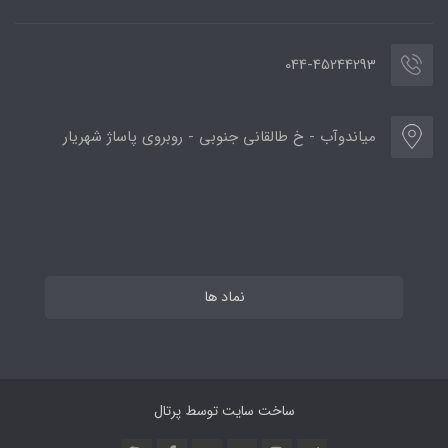
044-45244293
میاندوآب - خ طالقانی جنوبی - روبروی پاساژ شهریار
نماد ها
ساخت سایت توسط
پرتال