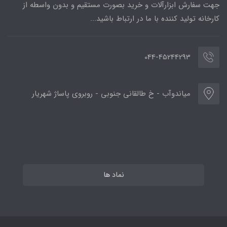
جهت سفارش ابزارآلات و خرید بصورت مستقیم و بدون واسطه از
کارخانه تولید کننده با ما در ارتباط باشید...
044-45244293
میاندوآب - خ طالقانی جنوبی - روبروی پاساژ شهریار
نماد ها