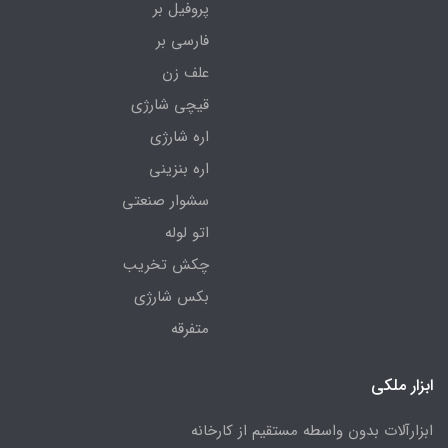
پروفیل بر
فارسی بر
علف زن
قیچی شارژی
اره شارژی
اره بنزینی
سشوار صنعتی
اتو لوله
چکش تخریب
بکس شارژی
متفرقه
ابزار ملکی
ابزارآلات بدون واسطه مستقیم از کارخانه