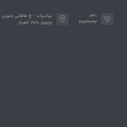
044-
میاندوآب - خ طالقانی جنوبی -
45244293
روبروی پاساژ شهریار