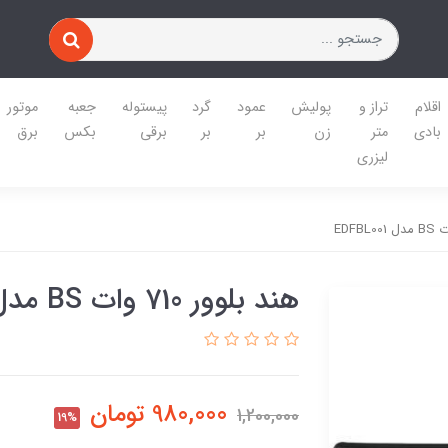
اقلام
تراز و
پولیش
عمود
گرد
پیستوله
جعبه
موتور
بادی
متر
زن
بر
بر
برقی
بکس
برق
لیزری
هند بلوور 710 وات BS مدل EDFBL001
980,000
تومان
1,200,000
19%