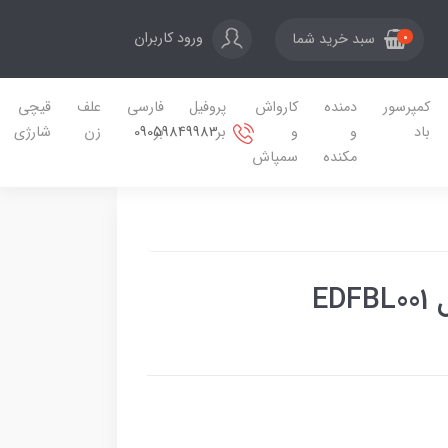
ورود کاربران
سبد خرید شما
0
کمپرسور
دمنده
کارواش
پروفیل
فارسی
علف
قیچی
09059849983
باد
و
و
بر
بر
زن
شارژی
مکنده
سمپاش