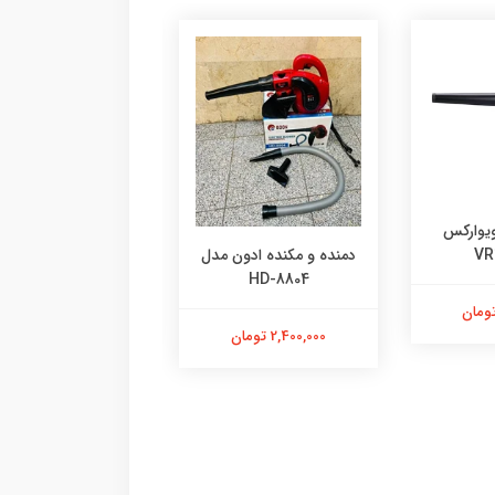
ویوارکس
بلوور برقی دی سی
دمنده و مکنده ادون مدل
VR
مدل AQF32
HD-8804
2,940,000 تومان
2,400,000 تومان