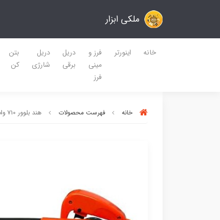
ملکی ابزار
خانه
اینورتر
فرز و
دریل
دریل
بتن
مینی
برقی
شارژی
کن
فرز
خانه
فهرست محصولات
هند بلوور 710 وات BS مدل EDFBL001