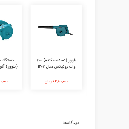
 برقی رونیکس مدل
بلوور (دمنده-مکنده) 600
دستگاه د
1206 ظرفیت ۴۰۰ وات
وات رونیکس مدل 1207
(بلوور) آلور مد
ردار (پس کرایه)
2,100,000 تومان
2,300,000
4,390,00 تومان
دیدگاه‌ها