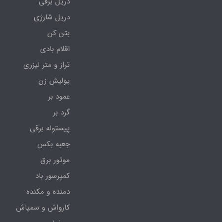
دریل برقی
دریل شارژی
بتن کن
اقلام بادی
تراز و متر لیزری
پولیش زن
عمود بر
گرد بر
پیستوله برقی
جعبه بکس
موتور برق
کمپرسور باد
دمنده و مکنده
کارواش و سمپاش