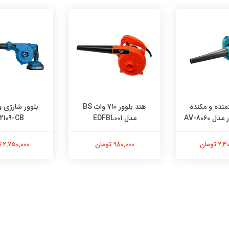
منده و مکنده
هند بلوور 710 وات BS
بلوور شارژی 
ل AV-8060
مدل EDFBL001
2109-CB
 تومان
980,000 تومان
2,750,000 تومان