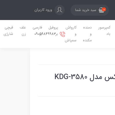
ورود کاربران
سبد خرید شما
0
کمپرسور
دمنده
کارواش
پروفیل
فارسی
علف
قیچی
09059849983
باد
و
و
بر
بر
زن
شارژی
مکنده
سمپاش
ل KDG-3580