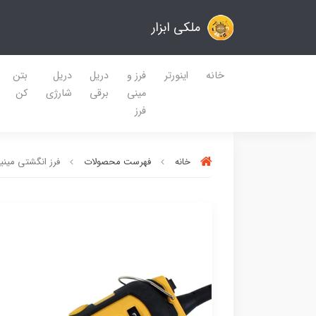
ملکی ابزار
خانه
اینورتر
فرز و
دریل
دریل
بتن
مینی
برقی
شارژی
کن
فرز
خانه
فهرست محصولات
فرز انگشتی مینیاتو