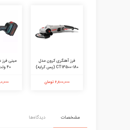
انگشتی کرون مدل
فرز آهنگری کرون مدل
مینی فرز 
 (پس کرایه)
CT13500-180 (پس کرایه)
۴۰ ولت مدل 8901
3,870,00 تومان
6,800,000 تومان
11,980,000
مشخصات
دیدگاه‌ها