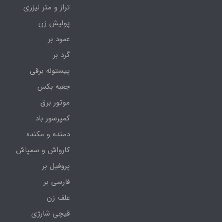
تراز و متر لیزری
پولیش زن
عمود بر
گرد بر
پیستوله برقی
جعبه بکس
موتور برق
کمپرسور باد
دمنده و مکنده
کارواش و سمپاش
پروفیل بر
فارسی بر
علف زن
قیچی شارژی