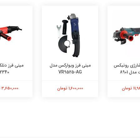
شارژی رونیکس
مینی فرز ویوارکس مدل
مینی فرز دنل
2340
VR9525-AG
 تومان
1,600,000 تومان
3,650,000 تومان