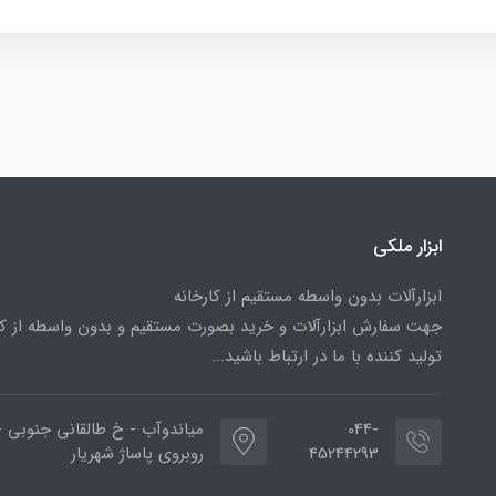
ابزار ملکی
ابزارآلات بدون واسطه مستقیم از کارخانه
جهت سفارش ابزارآلات و خرید بصورت مستقیم و بدون واسطه از کا
تولید کننده با ما در ارتباط باشید...
044-
میاندوآب - خ طالقانی جنوبی -
45244293
روبروی پاساژ شهریار