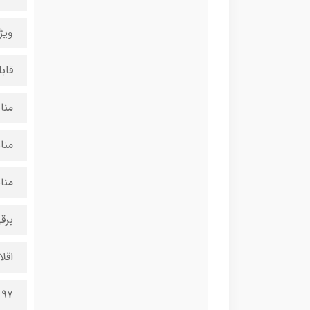
ویژ
قاب
منا
منا
منا
برق
اقل
۹۷ قطعه سری میناتوری