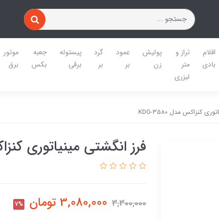
اقلام
تراز و
پولیش
عمود
گرد
پیستوله
جعبه
موتور
بادی
متر
زن
بر
بر
برقی
بکس
برق
لیزری
ری کنزاکس مدل KDG-3580
فرز انگشتی مینیاتوری کنزاکس مد
3,080,000
تومان
3,300,000
7%