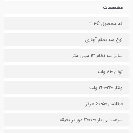
مشخصات
کد محصول 2210C
نوع سه نظام آچاری
سایز سه نظام 13 میلی متر
توان 810 وات
ولتاژ 220-240 ولت
فرکانس 50-60 هرتز
سرعت بی بار 0-3000 دور بر دقیقه