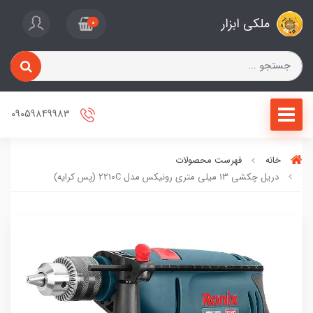
ملکی ابزار
0
09059849983
خانه
فهرست محصولات
دریل چکشی 13 میلی‌ متری رونیکس مدل 2210C (پس کرایه)