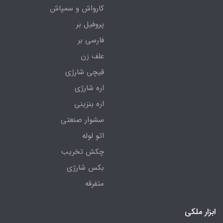
کارواش و سمپاش
پروفیل بر
فارسی بر
علف زن
قیچی شارژی
اره شارژی
اره بنزینی
سشوار صنعتی
اتو لوله
چکش تخریب
بکس شارژی
متفرقه
ابزار ملکی