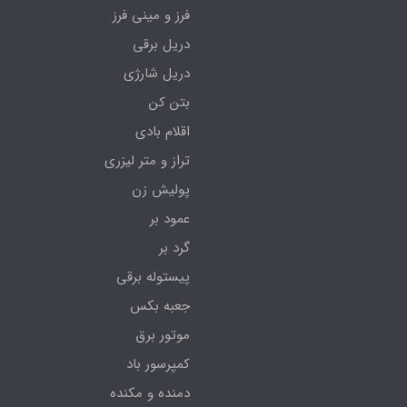
فرز و مینی فرز
دریل برقی
دریل شارژی
بتن کن
اقلام بادی
تراز و متر لیزری
پولیش زن
عمود بر
گرد بر
پیستوله برقی
جعبه بکس
موتور برق
کمپرسور باد
دمنده و مکنده