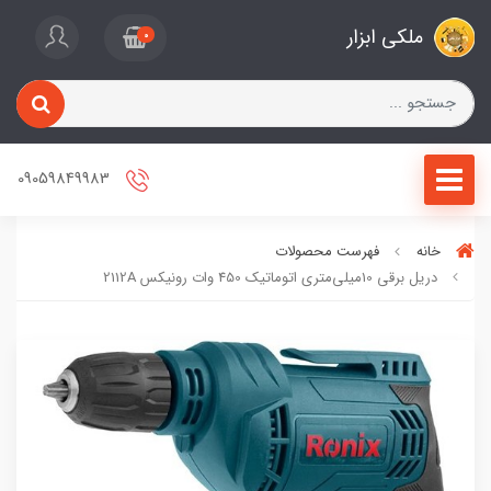
ملکی ابزار
0
09059849983
خانه
فهرست محصولات
دریل برقی 10میلی‌متری اتوماتیک 450 وات رونیکس 2112A