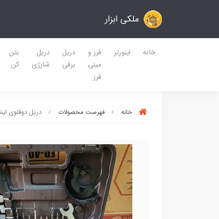
ملکی ابزار
خانه
اینورتر
فرز و
دریل
دریل
بتن
مینی
برقی
شارژی
کن
فرز
خانه
فهرست محصولات
دریل دوقلوی ای