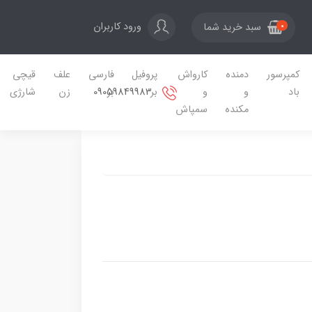
ورود کاربران
سبد خرید شما
0
کمپرسور
دمنده
کارواش
پروفیل
فارسی
علف
قیچی
09059849983
باد
و
و
بر
بر
زن
شارژی
مکنده
سمپاش