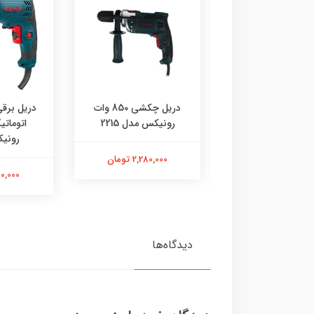
چ گوشتی برقی
دریل چکشی 850 وات
ترکمتردار 280 وات
رونیکس مدل 2215
رونیکس 2513
رونیکس 
2,280,000 تومان
2,200,000 تومان
1,700,000
دیدگاه‌ها