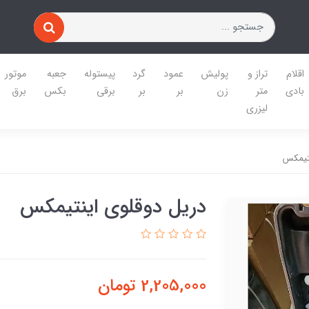
اقلام
تراز و
پولیش
عمود
گرد
پیستوله
جعبه
موتور
بادی
متر
زن
بر
بر
برقی
بکس
برق
لیزری
نتیمکس
دریل دوقلوی اینتیمکس
2,205,000
تومان