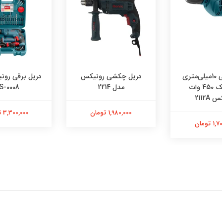
دریل برقی 10میلی‌متری
دریل چکشی رونیکس
دریل برقی رون
اتوماتیک 450 وات
مدل 2214
S-0008
2112A
1,980,000 تومان
3,300,000 تومان
 تومان