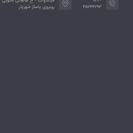
044-
میاندوآب - خ طالقانی جنوبی -
45244293
روبروی پاساژ شهریار