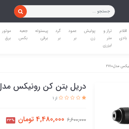
اقلام
تراز و
پولیش
عمود
گرد
پیستوله
جعبه
موتور
بادی
متر
زن
بر
بر
برقی
بکس
برق
لیزری
کس مدل۲۷۱۰
دریل بتن کن رونیکس مدل۷۱۰
از 1
4,480,000
تومان
6,600,000
33%