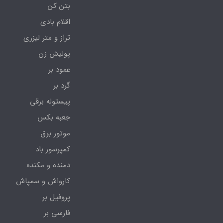
بتن کن
اقلام بادی
تراز و متر لیزری
پولیش زن
عمود بر
گرد بر
پیستوله برقی
جعبه بکس
موتور برق
کمپرسور باد
دمنده و مکنده
کارواش و سمپاش
پروفیل بر
فارسی بر