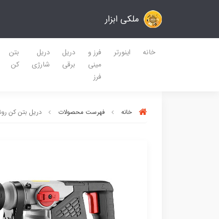
ملکی ابزار
خانه
اینورتر
فرز و
دریل
دریل
بتن
مینی
برقی
شارژی
کن
فرز
خانه
فهرست محصولات
دریل بتن کن رونی