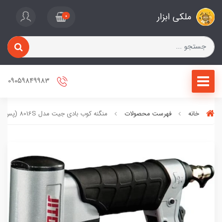
ملکی ابزار
0
09059849983
خانه
فهرست محصولات
منگنه کوب بادی جیت مدل 8016S (پس کرایه)