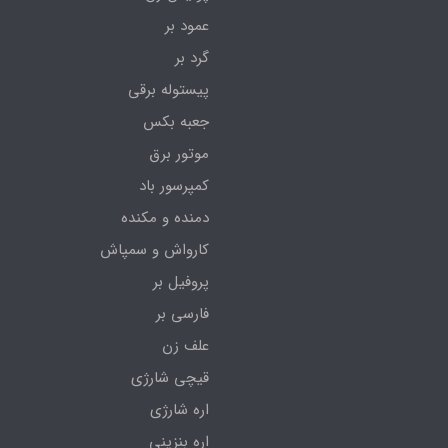
عمود بر
گرد بر
پیستوله برقی
جعبه بکس
موتور برق
کمپرسور باد
دمنده و مکنده
کارواش و سمپاش
پروفیل بر
فارسی بر
علف زن
قیچی شارژی
اره شارژی
اره بنزینی