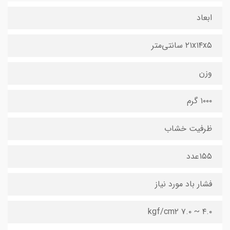
ابعاد
۲۱x۱۴x۵ سانتی‌متر
وزن
۱۰۰۰ گرم
ظرفیت خشاب
۱۵۵عدد
فشار باد مورد نیاز
۴.۰ ~ ۷.۰ kgf/cm۲