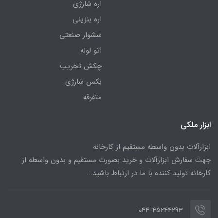
اره شارژی
اره بنزینی
سشوار صنعتی
اتو لوله
چکش تخریب
بکس شارژی
متفرقه
ابزار ملکی
ابزارآلات بدون واسطه مستقیم از کارخانه
جهت سفارش ابزارآلات و خرید بصورت مستقیم و بدون واسطه از
کارخانه تولید کننده با ما در ارتباط باشید...
044-45244293