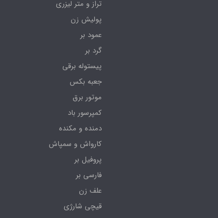
تراز و متر لیزری
پولیش زن
عمود بر
گرد بر
پیستوله برقی
جعبه بکس
موتور برق
کمپرسور باد
دمنده و مکنده
کارواش و سمپاش
پروفیل بر
فارسی بر
علف زن
قیچی شارژی