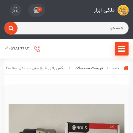
ملکی ابزار
0
09059849983
خانه
فهرست محصولات
بکس بادی طرح جنیوس مدل 400500 (پس کرایه)