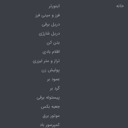
خانه
اینورتر
فرز و مینی فرز
دریل برقی
دریل شارژی
بتن کن
اقلام بادی
تراز و متر لیزری
پولیش زن
عمود بر
گرد بر
پیستوله برقی
جعبه بکس
موتور برق
کمپرسور باد