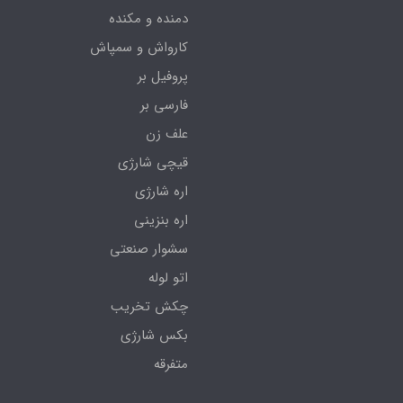
دمنده و مکنده
کارواش و سمپاش
پروفیل بر
فارسی بر
علف زن
قیچی شارژی
اره شارژی
اره بنزینی
سشوار صنعتی
اتو لوله
چکش تخریب
بکس شارژی
متفرقه