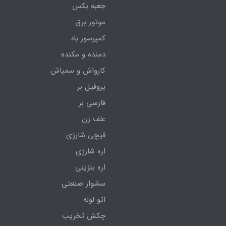
جعبه بکس
موتور برق
کمپرسور باد
دمنده و مکنده
کارواش و سمپاش
پروفیل بر
فارسی بر
علف زن
قیچی شارژی
اره شارژی
اره بنزینی
سشوار صنعتی
اتو لوله
چکش تخریب