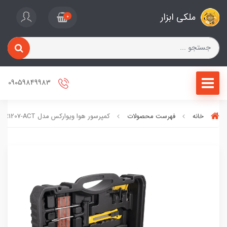
ملکی ابزار
0
09059849983
خانه
فهرست محصولات
کمپرسور هوا ویوارکس مدل VR1207-ACT