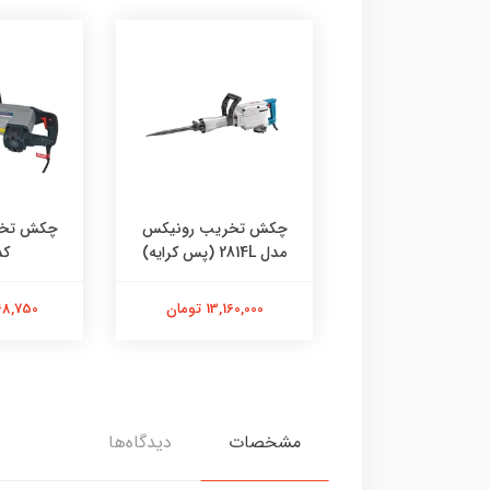
چکش تخریب 6 کیلویی
چکش تخریب رونیکس
چکش تخر
VR1250-DH
مدل 2814L (پس کرایه)
کد 4
4,400,00 تومان
13,160,000 تومان
12,468,750
مشخصات
دیدگاه‌ها