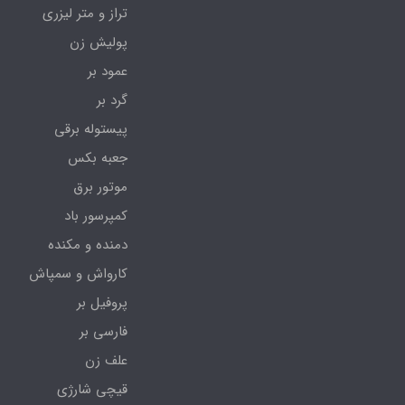
تراز و متر لیزری
پولیش زن
عمود بر
گرد بر
پیستوله برقی
جعبه بکس
موتور برق
کمپرسور باد
دمنده و مکنده
کارواش و سمپاش
پروفیل بر
فارسی بر
علف زن
قیچی شارژی