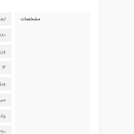
مشخصات
ابعا
x۴۰x۸۰
وزن
۱۴ کیلوگرم
ویژ
سیس
ولتا
۲۲۰ ول