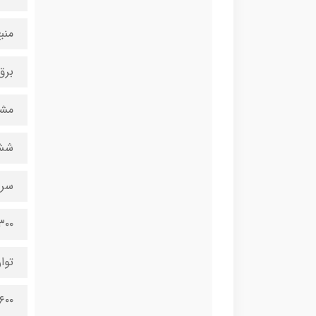
منب
برق
مشخ
شش
سرع
۳۰۰
توا
۱۶۰۰ و