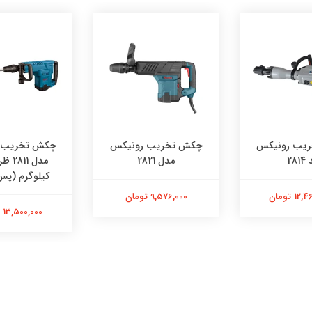
یب رونیکس
چکش تخریب رونیکس
چکش تخریب 
281
مدل 2821
کیلوگرم (پس 
 تومان
9,576,000 تومان
13,500,000 تومان