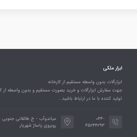
ابزار ملکی
ابزارآلات بدون واسطه مستقیم از کارخانه
جهت سفارش ابزارآلات و خرید بصورت مستقیم و بدون واسطه از کا
تولید کننده با ما در ارتباط باشید...
044-
میاندوآب - خ طالقانی جنوبی -
45244293
روبروی پاساژ شهریار