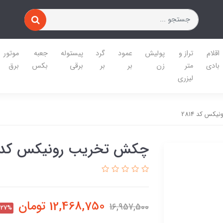
اقلام
تراز و
پولیش
عمود
گرد
پیستوله
جعبه
موتور
بادی
متر
زن
بر
بر
برقی
بکس
برق
لیزری
س کد 2814
چکش تخریب رونیکس کد 814
12,468,750
تومان
16,957,500
27%