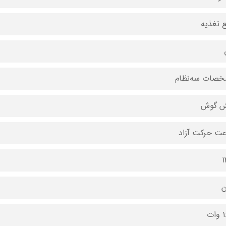
ع تغذیه
صات سه‌نظام
 گوش
ت حرکت آزاد
۱
ن
ات