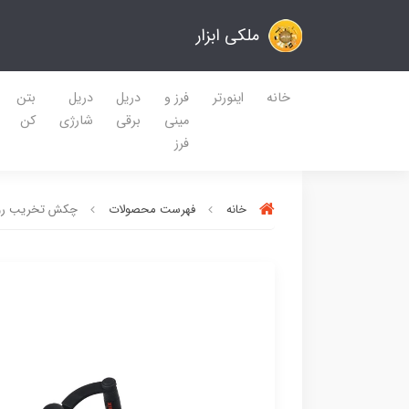
ملکی ابزار
خانه
اینورتر
فرز و
دریل
دریل
بتن
مینی
برقی
شارژی
کن
فرز
خانه
فهرست محصولات
چکش تخریب رونیک