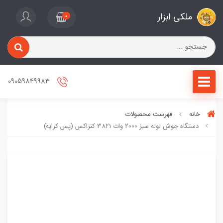
ملکی ابزار
0
09059849983
خانه
فهرست محصولات
دستگاه جوش لوله سبز 2000 وات 3821 کنزاکس (پس کرایه)