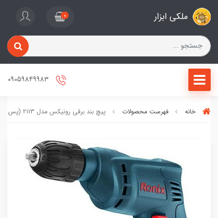
ملکی ابزار
0
09059849983
خانه
فهرست محصولات
پیچ بند برقی رونیکس مدل 2113 (پس کرایه)