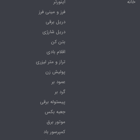
خانه
اینورتر
فرز و مینی فرز
دریل برقی
دریل شارژی
بتن کن
اقلام بادی
تراز و متر لیزری
پولیش زن
عمود بر
گرد بر
پیستوله برقی
جعبه بکس
موتور برق
کمپرسور باد